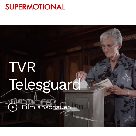
TVR
Telesguard
Film anschauen